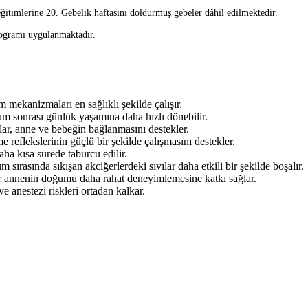
ğitimlerine 20. Gebelik haftasını doldurmuş gebeler dâhil edilmektedir.
rogramı uygulanmaktadır.
 mekanizmaları en sağlıklı şekilde çalışır.
m sonrası günlük yaşamına daha hızlı dönebilir.
r, anne ve bebeğin bağlanmasını destekler.
eflekslerinin güçlü bir şekilde çalışmasını destekler.
ha kısa sürede taburcu edilir.
ırasında sıkışan akciğerlerdeki sıvılar daha etkili bir şekilde boşalır.
ar annenin doğumu daha rahat deneyimlemesine katkı sağlar.
 anestezi riskleri ortadan kalkar.
.