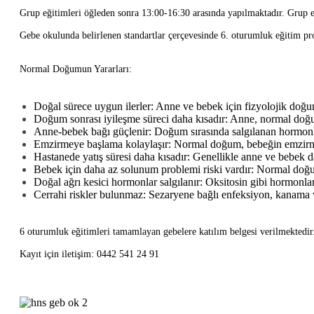
Grup eğitimleri öğleden sonra 13:00-16:30 arasında yapılmaktadır. Grup e
Gebe okulunda belirlenen standartlar çerçevesinde 6. oturumluk eğitim p
Normal Doğumun Yararları:
Doğal sürece uygun ilerler: Anne ve bebek için fizyolojik doğum
Doğum sonrası iyileşme süreci daha kısadır: Anne, normal doğu
Anne-bebek bağı güçlenir: Doğum sırasında salgılanan hormonla
Emzirmeye başlama kolaylaşır: Normal doğum, bebeğin emzirme r
Hastanede yatış süresi daha kısadır: Genellikle anne ve bebek da
Bebek için daha az solunum problemi riski vardır: Normal doğum s
Doğal ağrı kesici hormonlar salgılanır: Oksitosin gibi hormonl
Cerrahi riskler bulunmaz: Sezaryene bağlı enfeksiyon, kanama ve
6 oturumluk eğitimleri tamamlayan gebelere katılım belgesi verilmektedir
Kayıt için iletişim: 0442 541 24 91