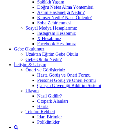
Sağlıklı Yaşam
Doğru Nefes Alma Yöntemleri
Astım Hastanelığı Nedir ?
Kanser Nedir? Nasıl Önlenir?
Soba Zehirlenmesi
Sosyal Medya Hesaplarımız
İnstagram Hesabımız
X Hesabımız
Facebook Hesabımız
Gebe Okulumuz
Uzaktan Eğitim Gebe Okulu
Gebe Okulu Nedir?
İletişim & Ulaşım
Öneri ve Görüşleriniz
Hasta Görüş ve Öneri Formu
Personel Görüş ve Öneri Formu
Çalışan Güvenliği Bildirim Sistemi
Ulaşım
Nasıl Gidilir?
Otopark Alanları
Harita
Telefon Rehberi
İdari Birimler
Poliklinikler