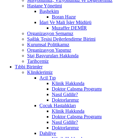
Misyonumuz, Vizyonumuz ve Değerlerimiz
Hastane Yönetimi
Başhekim
Boran Hazır
İdari Ve Mali İşler Müdürü
Muzaffer DEMİR
Organizasyon Şemamız
Sağlık Tesisi Değerlendirme Birimi
Kurumsal Politikamız
Organizasyon Yapımız
Staj Başvuruları Hakkında
Tarihçemiz
Tıbbi Birimler
Kliniklerimiz
Acil Tıp
Klinik Hakkında
Doktor Çalışma Programı
Nasıl Gidilir?
Doktorlarımız
Çocuk Hastalıkları
Klinik Hakkında
Doktor Çalışma Programı
Nasıl Gidilir?
Doktorlarımız
Dahiliye