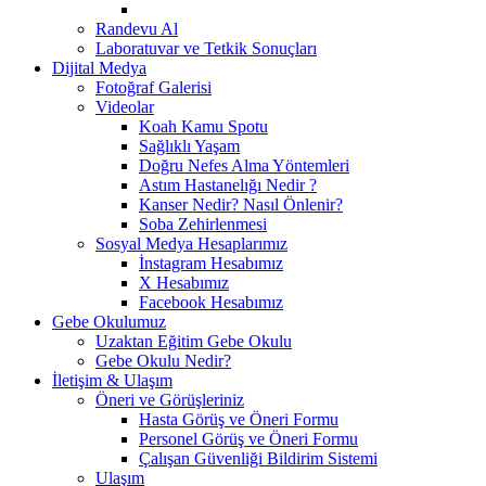
Randevu Al
Laboratuvar ve Tetkik Sonuçları
Dijital Medya
Fotoğraf Galerisi
Videolar
Koah Kamu Spotu
Sağlıklı Yaşam
Doğru Nefes Alma Yöntemleri
Astım Hastanelığı Nedir ?
Kanser Nedir? Nasıl Önlenir?
Soba Zehirlenmesi
Sosyal Medya Hesaplarımız
İnstagram Hesabımız
X Hesabımız
Facebook Hesabımız
Gebe Okulumuz
Uzaktan Eğitim Gebe Okulu
Gebe Okulu Nedir?
İletişim & Ulaşım
Öneri ve Görüşleriniz
Hasta Görüş ve Öneri Formu
Personel Görüş ve Öneri Formu
Çalışan Güvenliği Bildirim Sistemi
Ulaşım