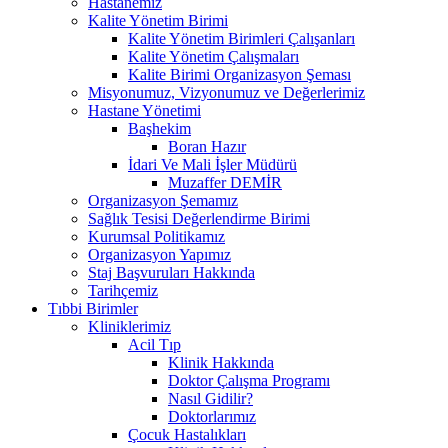
Hastanemiz
Kalite Yönetim Birimi
Kalite Yönetim Birimleri Çalışanları
Kalite Yönetim Çalışmaları
Kalite Birimi Organizasyon Şeması
Misyonumuz, Vizyonumuz ve Değerlerimiz
Hastane Yönetimi
Başhekim
Boran Hazır
İdari Ve Mali İşler Müdürü
Muzaffer DEMİR
Organizasyon Şemamız
Sağlık Tesisi Değerlendirme Birimi
Kurumsal Politikamız
Organizasyon Yapımız
Staj Başvuruları Hakkında
Tarihçemiz
Tıbbi Birimler
Kliniklerimiz
Acil Tıp
Klinik Hakkında
Doktor Çalışma Programı
Nasıl Gidilir?
Doktorlarımız
Çocuk Hastalıkları