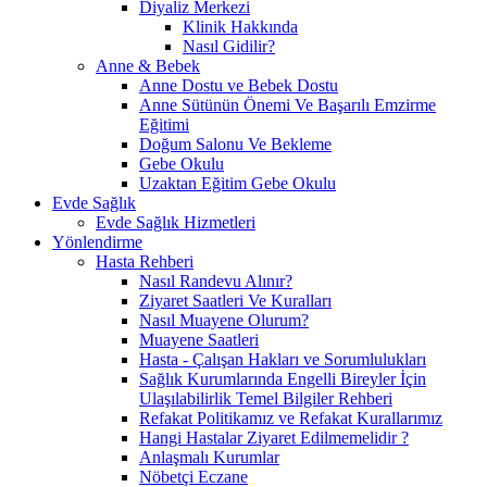
Diyaliz Merkezi
Klinik Hakkında
Nasıl Gidilir?
Anne & Bebek
Anne Dostu ve Bebek Dostu
Anne Sütünün Önemi Ve Başarılı Emzirme
Eğitimi
Doğum Salonu Ve Bekleme
Gebe Okulu
Uzaktan Eğitim Gebe Okulu
Evde Sağlık
Evde Sağlık Hizmetleri
Yönlendirme
Hasta Rehberi
Nasıl Randevu Alınır?
Ziyaret Saatleri Ve Kuralları
Nasıl Muayene Olurum?
Muayene Saatleri
Hasta - Çalışan Hakları ve Sorumlulukları
Sağlık Kurumlarında Engelli Bireyler İçin
Ulaşılabilirlik Temel Bilgiler Rehberi
Refakat Politikamız ve Refakat Kurallarımız
Hangi Hastalar Ziyaret Edilmemelidir ?
Anlaşmalı Kurumlar
Nöbetçi Eczane