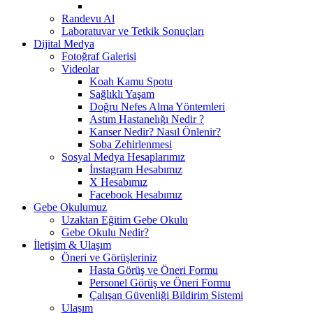
Randevu Al
Laboratuvar ve Tetkik Sonuçları
Dijital Medya
Fotoğraf Galerisi
Videolar
Koah Kamu Spotu
Sağlıklı Yaşam
Doğru Nefes Alma Yöntemleri
Astım Hastanelığı Nedir ?
Kanser Nedir? Nasıl Önlenir?
Soba Zehirlenmesi
Sosyal Medya Hesaplarımız
İnstagram Hesabımız
X Hesabımız
Facebook Hesabımız
Gebe Okulumuz
Uzaktan Eğitim Gebe Okulu
Gebe Okulu Nedir?
İletişim & Ulaşım
Öneri ve Görüşleriniz
Hasta Görüş ve Öneri Formu
Personel Görüş ve Öneri Formu
Çalışan Güvenliği Bildirim Sistemi
Ulaşım