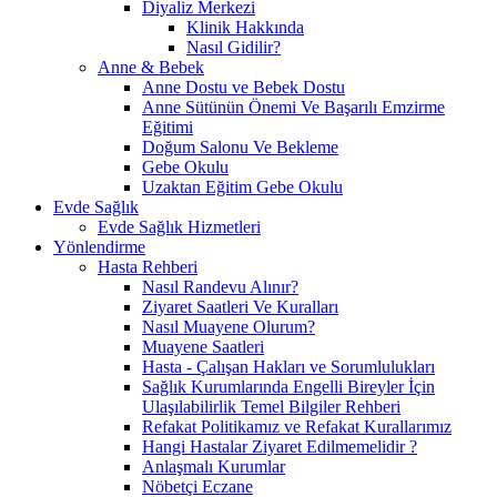
Diyaliz Merkezi
Klinik Hakkında
Nasıl Gidilir?
Anne & Bebek
Anne Dostu ve Bebek Dostu
Anne Sütünün Önemi Ve Başarılı Emzirme
Eğitimi
Doğum Salonu Ve Bekleme
Gebe Okulu
Uzaktan Eğitim Gebe Okulu
Evde Sağlık
Evde Sağlık Hizmetleri
Yönlendirme
Hasta Rehberi
Nasıl Randevu Alınır?
Ziyaret Saatleri Ve Kuralları
Nasıl Muayene Olurum?
Muayene Saatleri
Hasta - Çalışan Hakları ve Sorumlulukları
Sağlık Kurumlarında Engelli Bireyler İçin
Ulaşılabilirlik Temel Bilgiler Rehberi
Refakat Politikamız ve Refakat Kurallarımız
Hangi Hastalar Ziyaret Edilmemelidir ?
Anlaşmalı Kurumlar
Nöbetçi Eczane