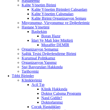
Hastanemiz
Kalite Yönetim Birimi
Kalite Yönetim Birimleri Çalışanları
Kalite Yönetim Çalışmaları
Kalite Birimi Organizasyon Şeması
Misyonumuz, Vizyonumuz ve Değerlerimiz
Hastane Yönetimi
Başhekim
Boran Hazır
İdari Ve Mali İşler Müdürü
Muzaffer DEMİR
Organizasyon Şemamız
Sağlık Tesisi Değerlendirme Birimi
Kurumsal Politikamız
Organizasyon Yapımız
Staj Başvuruları Hakkında
Tarihçemiz
Tıbbi Birimler
Kliniklerimiz
Acil Tıp
Klinik Hakkında
Doktor Çalışma Programı
Nasıl Gidilir?
Doktorlarımız
Çocuk Hastalıkları