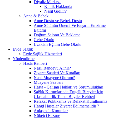
Diyaliz Merkezi
Klinik Hakkında
Nasıl Gidilir?
Anne & Bebek
Anne Dostu ve Bebek Dostu
Anne Sütünün Önemi Ve Başarılı Emzirme
Eğitimi
Doğum Salonu Ve Bekleme
Gebe Okulu
Uzaktan Eğitim Gebe Okulu
Evde Sağlık
Evde Sağlık Hizmetleri
Yönlendirme
Hasta Rehberi
Nasıl Randevu Alınır?
Ziyaret Saatleri Ve Kuralları
Nasıl Muayene Olurum?
Muayene Saatleri
Hasta - Çalışan Hakları ve Sorumlulukları
Sağlık Kurumlarında Engelli Bireyler İçin
Ulaşılabilirlik Temel Bilgiler Rehberi
Refakat Politikamız ve Refakat Kurallarımız
Hangi Hastalar Ziyaret Edilmemelidir ?
Anlaşmalı Kurumlar
Nöbetçi Eczane