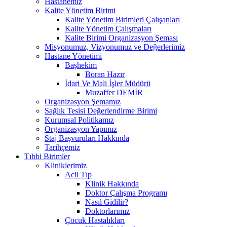
Hastanemiz
Kalite Yönetim Birimi
Kalite Yönetim Birimleri Çalışanları
Kalite Yönetim Çalışmaları
Kalite Birimi Organizasyon Şeması
Misyonumuz, Vizyonumuz ve Değerlerimiz
Hastane Yönetimi
Başhekim
Boran Hazır
İdari Ve Mali İşler Müdürü
Muzaffer DEMİR
Organizasyon Şemamız
Sağlık Tesisi Değerlendirme Birimi
Kurumsal Politikamız
Organizasyon Yapımız
Staj Başvuruları Hakkında
Tarihçemiz
Tıbbi Birimler
Kliniklerimiz
Acil Tıp
Klinik Hakkında
Doktor Çalışma Programı
Nasıl Gidilir?
Doktorlarımız
Çocuk Hastalıkları