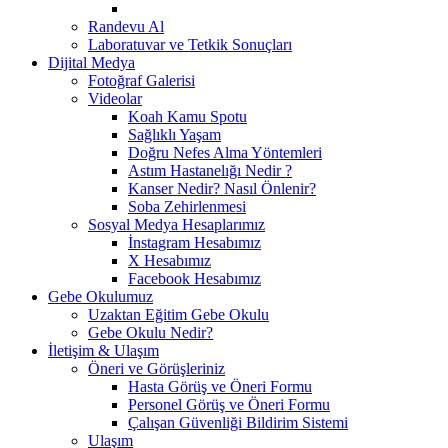
Randevu Al
Laboratuvar ve Tetkik Sonuçları
Dijital Medya
Fotoğraf Galerisi
Videolar
Koah Kamu Spotu
Sağlıklı Yaşam
Doğru Nefes Alma Yöntemleri
Astım Hastanelığı Nedir ?
Kanser Nedir? Nasıl Önlenir?
Soba Zehirlenmesi
Sosyal Medya Hesaplarımız
İnstagram Hesabımız
X Hesabımız
Facebook Hesabımız
Gebe Okulumuz
Uzaktan Eğitim Gebe Okulu
Gebe Okulu Nedir?
İletişim & Ulaşım
Öneri ve Görüşleriniz
Hasta Görüş ve Öneri Formu
Personel Görüş ve Öneri Formu
Çalışan Güvenliği Bildirim Sistemi
Ulaşım