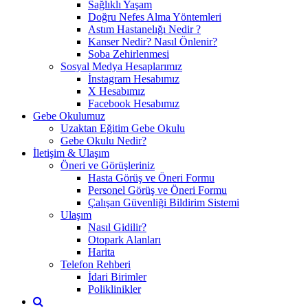
Sağlıklı Yaşam
Doğru Nefes Alma Yöntemleri
Astım Hastanelığı Nedir ?
Kanser Nedir? Nasıl Önlenir?
Soba Zehirlenmesi
Sosyal Medya Hesaplarımız
İnstagram Hesabımız
X Hesabımız
Facebook Hesabımız
Gebe Okulumuz
Uzaktan Eğitim Gebe Okulu
Gebe Okulu Nedir?
İletişim & Ulaşım
Öneri ve Görüşleriniz
Hasta Görüş ve Öneri Formu
Personel Görüş ve Öneri Formu
Çalışan Güvenliği Bildirim Sistemi
Ulaşım
Nasıl Gidilir?
Otopark Alanları
Harita
Telefon Rehberi
İdari Birimler
Poliklinikler