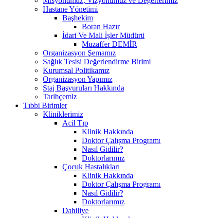
Misyonumuz, Vizyonumuz ve Değerlerimiz
Hastane Yönetimi
Başhekim
Boran Hazır
İdari Ve Mali İşler Müdürü
Muzaffer DEMİR
Organizasyon Şemamız
Sağlık Tesisi Değerlendirme Birimi
Kurumsal Politikamız
Organizasyon Yapımız
Staj Başvuruları Hakkında
Tarihçemiz
Tıbbi Birimler
Kliniklerimiz
Acil Tıp
Klinik Hakkında
Doktor Çalışma Programı
Nasıl Gidilir?
Doktorlarımız
Çocuk Hastalıkları
Klinik Hakkında
Doktor Çalışma Programı
Nasıl Gidilir?
Doktorlarımız
Dahiliye