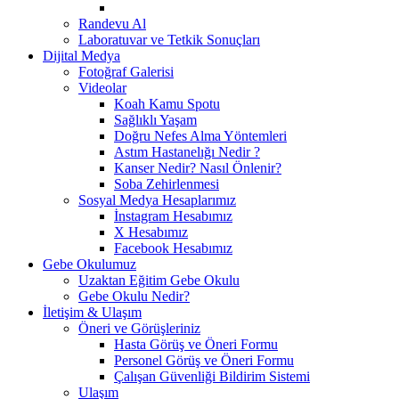
Randevu Al
Laboratuvar ve Tetkik Sonuçları
Dijital Medya
Fotoğraf Galerisi
Videolar
Koah Kamu Spotu
Sağlıklı Yaşam
Doğru Nefes Alma Yöntemleri
Astım Hastanelığı Nedir ?
Kanser Nedir? Nasıl Önlenir?
Soba Zehirlenmesi
Sosyal Medya Hesaplarımız
İnstagram Hesabımız
X Hesabımız
Facebook Hesabımız
Gebe Okulumuz
Uzaktan Eğitim Gebe Okulu
Gebe Okulu Nedir?
İletişim & Ulaşım
Öneri ve Görüşleriniz
Hasta Görüş ve Öneri Formu
Personel Görüş ve Öneri Formu
Çalışan Güvenliği Bildirim Sistemi
Ulaşım