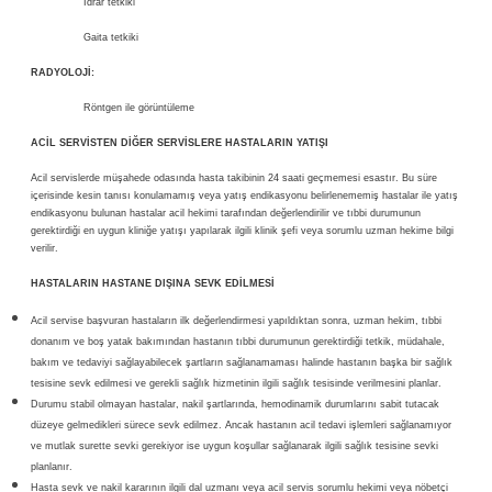
İdrar tetkiki
Gaita tetkiki
RADYOLOJİ:
Röntgen ile görüntüleme
ACİL SERVİSTEN DİĞER SERVİSLERE HASTALARIN YATIŞI
Acil servislerde müşahede odasında hasta takibinin 24 saati geçmemesi esastır. Bu süre
içerisinde kesin tanısı konulamamış veya yatış endikasyonu belirlenememiş hastalar ile yatış
endikasyonu bulunan hastalar acil hekimi tarafından değerlendirilir ve tıbbi durumunun
gerektirdiği en uygun kliniğe yatışı yapılarak ilgili klinik şefi veya sorumlu uzman hekime bilgi
verilir.
HASTALARIN HASTANE DIŞINA SEVK EDİLMESİ
Acil servise başvuran hastaların ilk değerlendirmesi yapıldıktan sonra, uzman hekim, tıbbi
donanım ve boş yatak bakımından hastanın tıbbi durumunun gerektirdiği tetkik, müdahale,
bakım ve tedaviyi sağlayabilecek şartların sağlanamaması halinde hastanın başka bir sağlık
tesisine sevk edilmesi ve gerekli sağlık hizmetinin ilgili sağlık tesisinde verilmesini planlar.
Durumu stabil olmayan hastalar, nakil şartlarında, hemodinamik durumlarını sabit tutacak
düzeye gelmedikleri sürece sevk edilmez. Ancak hastanın acil tedavi işlemleri sağlanamıyor
ve mutlak surette sevki gerekiyor ise uygun koşullar sağlanarak ilgili sağlık tesisine sevki
planlanır.
Hasta sevk ve nakil kararının ilgili dal uzmanı veya acil servis sorumlu hekimi veya nöbetçi