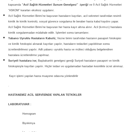
kapsamda
“Acil Sağlık Hizmetleri Sunum Genelgesi” içeriği
ve İl Acil Sağlık Hizmetleri
“ASKOM” kararları eksiksiz uygulanır.
Acil Sağlık Hizmetleri Birimi’ne başvuran hastaların kayıtları, acil sekreteri tarafından resimli
kimlik ile kimlik kontrolü, sosyal güvence sorgulama ile beraber hasta kabul kaydını yapar.
Acil Sağlık Hizmetleri Birimi’ne başvuran her hasta kayıt altına alınır. Acil (kırmızı) hastalara
kimlik sorgulanmadan müdahale edilir. İşlemleri sonra tamamlanır.
Yabancı Uyruklu Hastaların Kabulü;
Vezne birimi tarafından hastanın pasaport fotokopisi
ve kimlik fotokopisi alınarak kayıtları yapılır, hastaların tedavileri yapıldıktan sonra
ücretlendirilmesi yapılır. Adli yabancı uyruklu hasta ve mülteci olduğunu belgelendiren
hastalara ücretlendirme yapılmaz.
Suriyeli hastalara ise;
Başbakanlık genelgesi gereği Suriyeli hastaların pasaport ve kimlik
fotokopisiyle kayıtları yapılır. Hiçbir tedavi ve uygulamadan hastadan kesinlikle ücret alınmaz.
Kayıt işlemi yapılan hasta muayene odasına yönlendirilir
.
HASTANEMİZ ACİL SERVİSİNDE YAPILAN TETKİKLER
LABORATUVAR :
Hemogram
Biyokimya