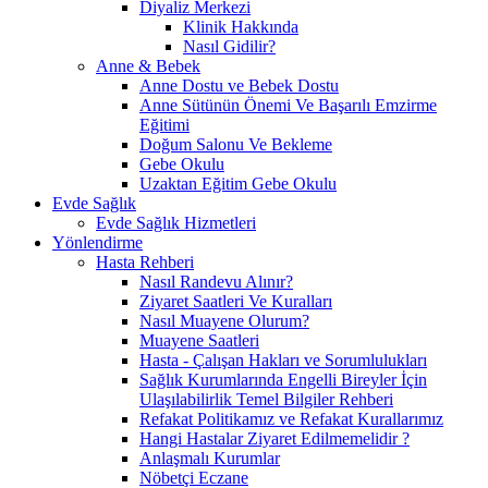
Diyaliz Merkezi
Klinik Hakkında
Nasıl Gidilir?
Anne & Bebek
Anne Dostu ve Bebek Dostu
Anne Sütünün Önemi Ve Başarılı Emzirme
Eğitimi
Doğum Salonu Ve Bekleme
Gebe Okulu
Uzaktan Eğitim Gebe Okulu
Evde Sağlık
Evde Sağlık Hizmetleri
Yönlendirme
Hasta Rehberi
Nasıl Randevu Alınır?
Ziyaret Saatleri Ve Kuralları
Nasıl Muayene Olurum?
Muayene Saatleri
Hasta - Çalışan Hakları ve Sorumlulukları
Sağlık Kurumlarında Engelli Bireyler İçin
Ulaşılabilirlik Temel Bilgiler Rehberi
Refakat Politikamız ve Refakat Kurallarımız
Hangi Hastalar Ziyaret Edilmemelidir ?
Anlaşmalı Kurumlar
Nöbetçi Eczane