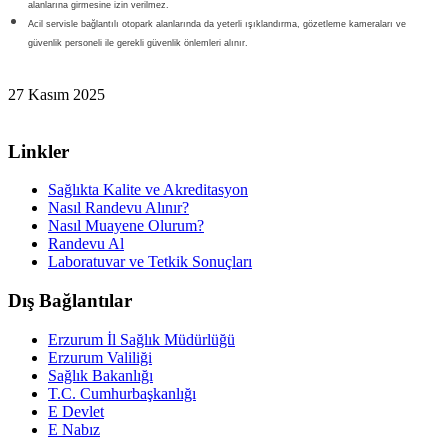
alanlarına girmesine izin verilmez.
Acil servisle bağlantılı otopark alanlarında da yeterli ışıklandırma, gözetleme kameraları ve
güvenlik personeli ile gerekli güvenlik önlemleri alınır
.
27 Kasım 2025
Linkler
Sağlıkta Kalite ve Akreditasyon
Nasıl Randevu Alınır?
Nasıl Muayene Olurum?
Randevu Al
Laboratuvar ve Tetkik Sonuçları
Dış Bağlantılar
Erzurum İl Sağlık Müdürlüğü
Erzurum Valiliği
Sağlık Bakanlığı
T.C. Cumhurbaşkanlığı
E Devlet
E Nabız