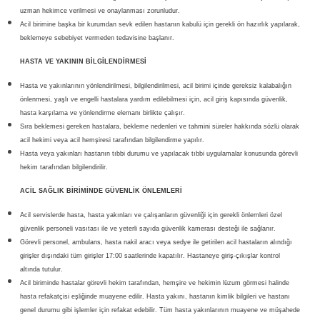
uzman hekimce verilmesi ve onaylanması zorunludur.
Acil birimine başka bir kurumdan sevk edilen hastanın kabulü için gerekli ön hazırlık yapılarak,
beklemeye sebebiyet vermeden tedavisine başlanır.
HASTA VE YAKININ BİLGİLENDİRMESİ
Hasta ve yakınlarının yönlendirilmesi, bilgilendirilmesi, acil birimi içinde gereksiz kalabalığın
önlenmesi, yaşlı ve engelli hastalara yardım edilebilmesi için, acil giriş kapısında güvenlik,
hasta karşılama ve yönlendirme elemanı birlikte çalışır.
Sıra beklemesi gereken hastalara, bekleme nedenleri ve tahmini süreler hakkında sözlü olarak
acil hekimi veya acil hemşiresi tarafından bilgilendirme yapılır.
Hasta veya yakınları hastanın tıbbi durumu ve yapılacak tıbbi uygulamalar konusunda görevli
hekim tarafından bilgilendirilir.
ACİL SAĞLIK BİRİMİNDE GÜVENLİK ÖNLEMLERİ
Acil servislerde hasta, hasta yakınları ve çalışanların güvenliği için gerekli önlemleri özel
güvenlik personeli vasıtası ile ve yeterli sayıda güvenlik kamerası desteği ile sağlanır.
Görevli personel, ambulans, hasta nakil aracı veya sedye ile getirilen acil hastaların alındığı
girişler dışındaki tüm girişler 17:00 saatlerinde kapatılır. Hastaneye giriş-çıkışlar kontrol
altında tutulur.
Acil biriminde hastalar görevli hekim tarafından, hemşire ve hekimin lüzum görmesi halinde
hasta refakatçisi eşliğinde muayene edilir. Hasta yakını, hastanın kimlik bilgileri ve hastanı
genel durumu gibi işlemler için refakat edebilir. Tüm hasta yakınlarının muayene ve müşahede