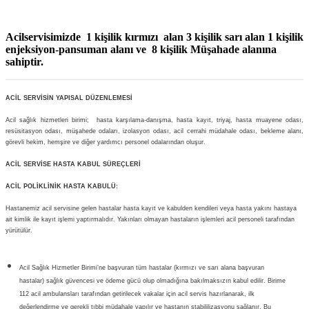
Acilservisimizde 1 kişilik kırmızı alan 3 kişilik sarı alan 1 kişilik
enjeksiyon-pansuman alanı ve 8 kişilik Müşahade alanına
sahiptir.
ACİL SERVİSİN YAPISAL DÜZENLEMESİ
Acil sağlık hizmetleri birimi; hasta karşılama-danışma, hasta kayıt, triyaj, hasta muayene odası,
resüsitasyon odası, müşahede odaları, izolasyon odası, acil cerrahi müdahale odası, bekleme alanı,
görevli hekim, hemşire ve diğer yardımcı personel odalarından oluşur.
ACİL SERVİSE HASTA KABUL SÜREÇLERİ
ACİL POLİKLİNİK HASTA KABULÜ:
Hastanemiz acil servisine gelen hastalar hasta kayıt ve kabulden kendileri veya hasta yakını hastaya
ait kimlik ile kayıt işlemi yaptırmalıdır.
Yakınları olmayan hastaların işlemleri acil personeli tarafından
yürütülür.
Acil Sağlık Hizmetler Birimi’ne başvuran tüm hastalar (kırmızı ve sarı alana başvuran
hastalar) sağlık güvencesi ve ödeme gücü olup olmadığına bakılmaksızın kabul edilir. Birime
112 acil ambulansları tarafından getirilecek vakalar için acil servis hazırlanarak, ilk
değerlendirme ve gerekli tıbbi müdahale yapılır ve hastanın stabililizasyonu sağlanır. Bu