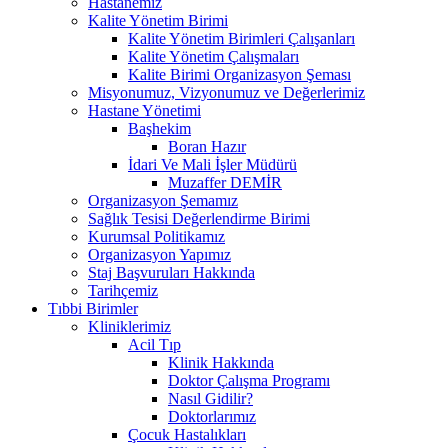
Hastanemiz
Kalite Yönetim Birimi
Kalite Yönetim Birimleri Çalışanları
Kalite Yönetim Çalışmaları
Kalite Birimi Organizasyon Şeması
Misyonumuz, Vizyonumuz ve Değerlerimiz
Hastane Yönetimi
Başhekim
Boran Hazır
İdari Ve Mali İşler Müdürü
Muzaffer DEMİR
Organizasyon Şemamız
Sağlık Tesisi Değerlendirme Birimi
Kurumsal Politikamız
Organizasyon Yapımız
Staj Başvuruları Hakkında
Tarihçemiz
Tıbbi Birimler
Kliniklerimiz
Acil Tıp
Klinik Hakkında
Doktor Çalışma Programı
Nasıl Gidilir?
Doktorlarımız
Çocuk Hastalıkları