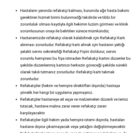
Hastaların yanında refakatçi kalması, kurumda ağır hasta bakımı
gerektiren hizmet birimi bulunmadğı takdirde ve tıbbi bir
zorunluluk olması kaydıyla ilgili hekimin luzüm görmesi ve klinik
sorumlusunun onayı ile belirtilen sürece mümkündür,
Hastanemizde refakatçi olarak kalabilmek için Refakatçi Kartı
alınması zorunludur. Refakatçi kartı almak için hastanın yattığı
yataklı servis sekreterliği Refakatçi Fişini doldurur, servis
sorumlu hemşiresi bu fişe istinaden Refakatçi kartını düzenler bu
şekilde düzenlenmiş kartınızı herkezin göreceği şekilde sürekli
olarak takılı tutmanız zorunludur. Refakatçi kartı takmak
zorunludur.
Refakatçiler (hekim ve hemşire direktifleri dışında) hastaya
yönelik her hangi bir uygulama yapmayınız..
Refakatçiler hastaneye ait eşya ve malzemeleri düzenli ve temiz
tutacak, hastane malına zarar veren refakatçi zararı
karşılayacaktır.
Refakatçiler ilgili hekim yada hemşire istemi dışında, hastaları
hastane dışına çıkarmayacak veya yatağını değiştirmeyecektir.