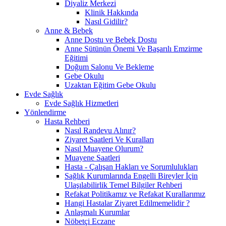
Diyaliz Merkezi
Klinik Hakkında
Nasıl Gidilir?
Anne & Bebek
Anne Dostu ve Bebek Dostu
Anne Sütünün Önemi Ve Başarılı Emzirme
Eğitimi
Doğum Salonu Ve Bekleme
Gebe Okulu
Uzaktan Eğitim Gebe Okulu
Evde Sağlık
Evde Sağlık Hizmetleri
Yönlendirme
Hasta Rehberi
Nasıl Randevu Alınır?
Ziyaret Saatleri Ve Kuralları
Nasıl Muayene Olurum?
Muayene Saatleri
Hasta - Çalışan Hakları ve Sorumlulukları
Sağlık Kurumlarında Engelli Bireyler İçin
Ulaşılabilirlik Temel Bilgiler Rehberi
Refakat Politikamız ve Refakat Kurallarımız
Hangi Hastalar Ziyaret Edilmemelidir ?
Anlaşmalı Kurumlar
Nöbetçi Eczane