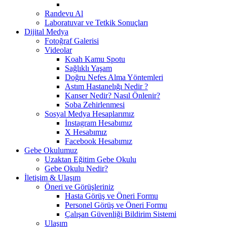
Randevu Al
Laboratuvar ve Tetkik Sonuçları
Dijital Medya
Fotoğraf Galerisi
Videolar
Koah Kamu Spotu
Sağlıklı Yaşam
Doğru Nefes Alma Yöntemleri
Astım Hastanelığı Nedir ?
Kanser Nedir? Nasıl Önlenir?
Soba Zehirlenmesi
Sosyal Medya Hesaplarımız
İnstagram Hesabımız
X Hesabımız
Facebook Hesabımız
Gebe Okulumuz
Uzaktan Eğitim Gebe Okulu
Gebe Okulu Nedir?
İletişim & Ulaşım
Öneri ve Görüşleriniz
Hasta Görüş ve Öneri Formu
Personel Görüş ve Öneri Formu
Çalışan Güvenliği Bildirim Sistemi
Ulaşım