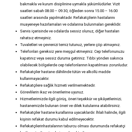
bakmakla ve kurum disiplinine uymakla yükümlüdürler. Vizit
saatleri sabah 08.00 – 09.30, öğleden sonra 15.00 – 16.00
saatleri arasında yapılmaktadır. Refakatçilerin hastalarını
muayeneye hazırlamaları ve odalarına bulunmaları gereklidir.
Servis içerisinde ve odalarda sessiz olunuz, diğer hastaları
rahatsız etmeyiniz.
Tuvaletleri ve çevrenizi temiz tutunuz, yerlere çöp atmayınız.
Telefonları gereksiz yere meşgul etmeyiniz. Cep telefonunuzu
kapatınız veya sessiz duruma getiriniz. Tıbbi yönden sakınca
olabilecek bölgelerde cep telefonlarının kapatılması zorunludur.
Refakatçiler hastane dâhilinde tütün ve alkollü madde
kullanmayacaktır.
Refakatçilere sağlık hizmeti verilmemektedir.
Görevlilerin ikaz ve önerilerine uyunuz.
Hizmetlerimizde ilgili görüş, öneri teşekkür ve şikâyetlerinizi;
hastanemizde bulunan öneri ve dilek kutularına atabilirsiniz.
Refakatçiler hastane kurallarına uyacaklardır. İhlali halinde, ilgili
kişinin refakat durumu kabul edilmeyecektir.
Refekatçilerinhastalarının taburcu olması durumunda refakatçi