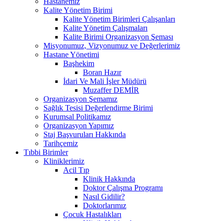
Hastanemiz
Kalite Yönetim Birimi
Kalite Yönetim Birimleri Çalışanları
Kalite Yönetim Çalışmaları
Kalite Birimi Organizasyon Şeması
Misyonumuz, Vizyonumuz ve Değerlerimiz
Hastane Yönetimi
Başhekim
Boran Hazır
İdari Ve Mali İşler Müdürü
Muzaffer DEMİR
Organizasyon Şemamız
Sağlık Tesisi Değerlendirme Birimi
Kurumsal Politikamız
Organizasyon Yapımız
Staj Başvuruları Hakkında
Tarihçemiz
Tıbbi Birimler
Kliniklerimiz
Acil Tıp
Klinik Hakkında
Doktor Çalışma Programı
Nasıl Gidilir?
Doktorlarımız
Çocuk Hastalıkları