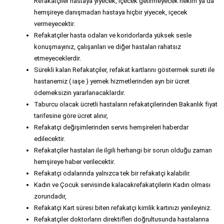
Refakatçiler hastaya yiyecek, içecek getirmeyecek hekim ya da
hemşireye danışmadan hastaya hiçbir yiyecek, içecek
vermeyecektir.
Refakatçiler hasta odaları ve koridorlarda yüksek sesle
konuşmayınız, çalışanları ve diğer hastaları rahatsız
etmeyeceklerdir.
Sürekli kalan Refakatçiler, refakat kartlarını göstermek sureti ile
hastanemiz ( iaşe ) yemek hizmetlerinden ayrı bir ücret
ödemeksizin yararlanacaklardır.
Taburcu olacak ücretli hastaların refakatçilerinden Bakanlık fiyat
tarifesine göre ücret alınır,
Refakatçi değişimlerinden servis hemşireleri haberdar
edilecektir.
Refakatçiler hastaları ile ilgili herhangi bir sorun olduğu zaman
hemşireye haber verilecektir.
Refakatçi odalarında yalnızca tek bir refakatçi kalabilir.
Kadın ve Çocuk servisinde kalacakrefakatçilerin Kadın olması
zorundadır,
Refakatçi Kart süresi biten refakatçi kimlik kartınızı yenileyiniz.
Refakatçiler doktorların direktifleri doğrultusunda hastalarına