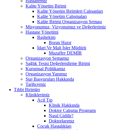
Hastanemiz
Kalite Yönetim Birimi
Kalite Yönetim Birimleri Çalışanları
Kalite Yönetim Çalışmaları
Kalite Birimi Organizasyon Şeması
Misyonumuz, Vizyonumuz ve Değerlerimiz
Hastane Yönetimi
Başhekim
Boran Hazır
İdari Ve Mali İşler Müdürü
Muzaffer DEMİR
Organizasyon Şemamız
Sağlık Tesisi Değerlendirme Birimi
Kurumsal Politikamız
Organizasyon Yapımız
Staj Başvuruları Hakkında
Tarihçemiz
Tıbbi Birimler
Kliniklerimiz
Acil Tıp
Klinik Hakkında
Doktor Çalışma Programı
Nasıl Gidilir?
Doktorlarımız
Çocuk Hastalıkları