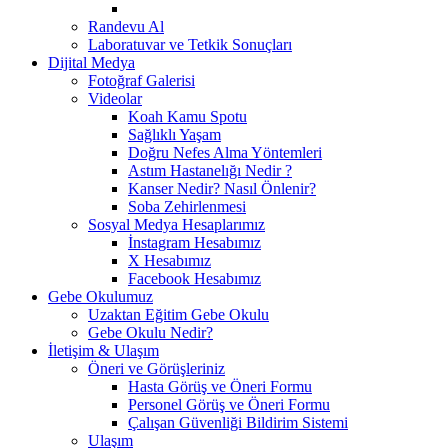
Randevu Al
Laboratuvar ve Tetkik Sonuçları
Dijital Medya
Fotoğraf Galerisi
Videolar
Koah Kamu Spotu
Sağlıklı Yaşam
Doğru Nefes Alma Yöntemleri
Astım Hastanelığı Nedir ?
Kanser Nedir? Nasıl Önlenir?
Soba Zehirlenmesi
Sosyal Medya Hesaplarımız
İnstagram Hesabımız
X Hesabımız
Facebook Hesabımız
Gebe Okulumuz
Uzaktan Eğitim Gebe Okulu
Gebe Okulu Nedir?
İletişim & Ulaşım
Öneri ve Görüşleriniz
Hasta Görüş ve Öneri Formu
Personel Görüş ve Öneri Formu
Çalışan Güvenliği Bildirim Sistemi
Ulaşım