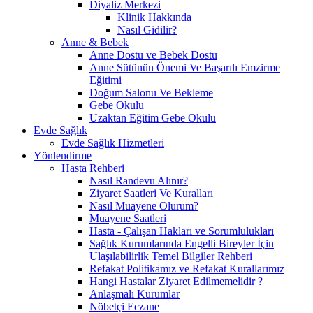
Diyaliz Merkezi
Klinik Hakkında
Nasıl Gidilir?
Anne & Bebek
Anne Dostu ve Bebek Dostu
Anne Sütünün Önemi Ve Başarılı Emzirme
Eğitimi
Doğum Salonu Ve Bekleme
Gebe Okulu
Uzaktan Eğitim Gebe Okulu
Evde Sağlık
Evde Sağlık Hizmetleri
Yönlendirme
Hasta Rehberi
Nasıl Randevu Alınır?
Ziyaret Saatleri Ve Kuralları
Nasıl Muayene Olurum?
Muayene Saatleri
Hasta - Çalışan Hakları ve Sorumlulukları
Sağlık Kurumlarında Engelli Bireyler İçin
Ulaşılabilirlik Temel Bilgiler Rehberi
Refakat Politikamız ve Refakat Kurallarımız
Hangi Hastalar Ziyaret Edilmemelidir ?
Anlaşmalı Kurumlar
Nöbetçi Eczane